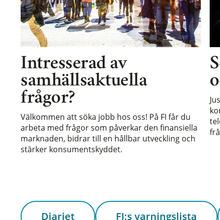
Intresserad av
S
samhällsaktuella
o
frågor?
Ju
ko
Välkommen att söka jobb hos oss! På FI får du
te
arbeta med frågor som påverkar den finansiella
frå
marknaden, bidrar till en hållbar utveckling och
stärker konsumentskyddet.
Diariet
FI:s varningslista