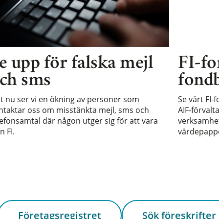
e upp för falska mejl
FI-fo
ch sms
fondb
st nu ser vi en ökning av personer som
Se vårt FI-
ntaktar oss om misstänkta mejl, sms och
AIF-förvalt
lefonsamtal där någon utger sig för att vara
verksamhet 
n FI.
värdepappe
Företagsregistret
Sök föreskrifter 