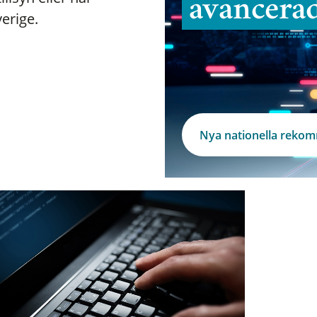
avancera
verige.
Nya nationella reko