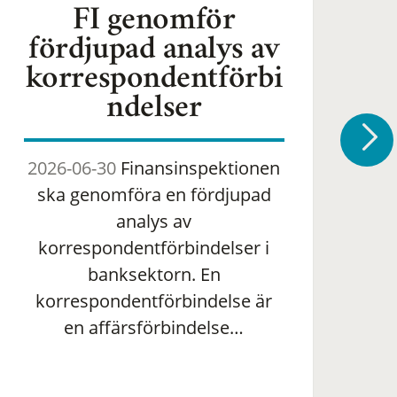
FI genomför
fördjupad analys av
korrespondentförbi
ndelser
2026-06-30
Finansinspektionen
2
ska genomföra en fördjupad
om 
analys av
ha
korrespondentförbindelser i
banksektorn. En
om
korrespondentförbindelse är
en affärsförbindelse…