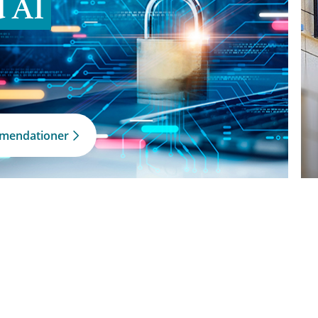
d AI
mmendationer