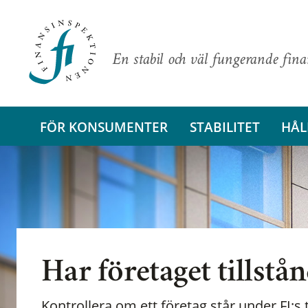
En stabil och väl fungerande fin
FÖR KONSUMENTER
STABILITET
HÅL
Har företaget tillstå
Kontrollera om ett företag står under FI:s t