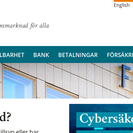
English
ansmarknad för alla
LBARHET
BANK
BETALNINGAR
FÖRSÄKR
nd?
Cybersäke
illsyn eller har