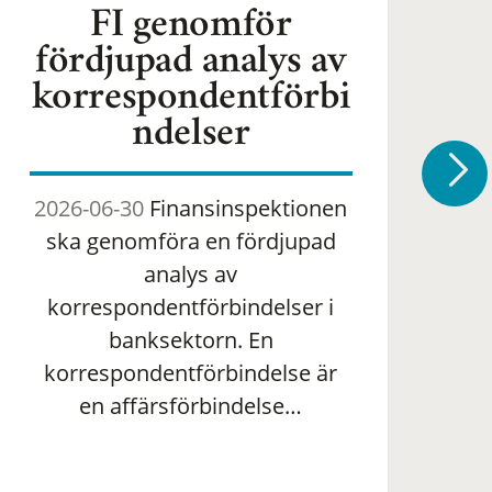
FI genomför
fördjupad analys av
korrespondentförbi
ndelser
2026-06-30
Finansinspektionen
2
ska genomföra en fördjupad
om 
analys av
ha
korrespondentförbindelser i
banksektorn. En
om
korrespondentförbindelse är
en affärsförbindelse…