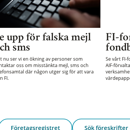
e upp för falska mejl
FI-fo
ch sms
fondb
st nu ser vi en ökning av personer som
Se vårt FI-
ntaktar oss om misstänkta mejl, sms och
AIF-förvalt
lefonsamtal där någon utger sig för att vara
verksamhet 
n FI.
värdepappe
Företagsregistret
Sök föreskrifter 