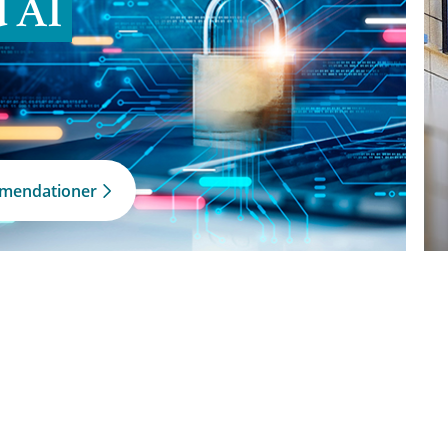
d AI
mmendationer