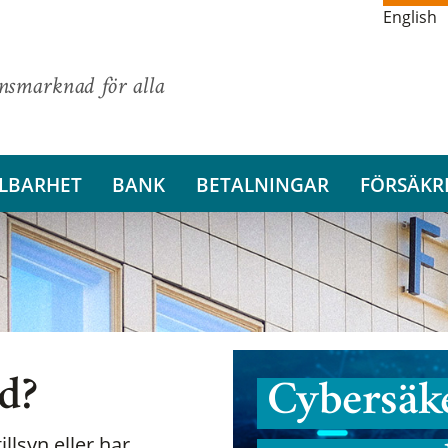
English
ansmarknad för alla
LBARHET
BANK
BETALNINGAR
FÖRSÄKR
nd?
Cybersäke
illsyn eller har