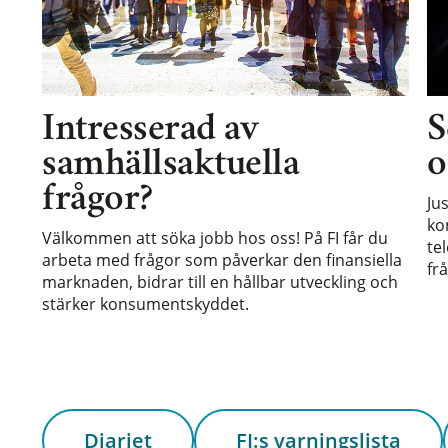
Intresserad av
S
samhällsaktuella
o
frågor?
Ju
ko
Välkommen att söka jobb hos oss! På FI får du
te
arbeta med frågor som påverkar den finansiella
frå
marknaden, bidrar till en hållbar utveckling och
stärker konsumentskyddet.
Diariet
FI:s varningslista