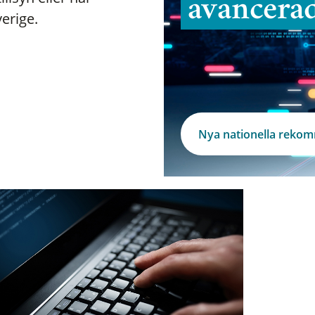
avancera
verige.
Nya nationella reko