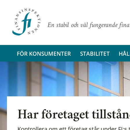
En stabil och väl fungerande fin
FÖR KONSUMENTER
STABILITET
HÅL
Har företaget tillstå
Kontrollera om ett företag står under FI:s t