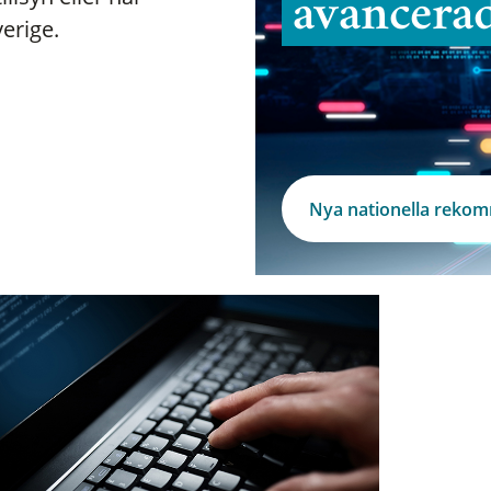
avancera
verige.
Nya nationella reko