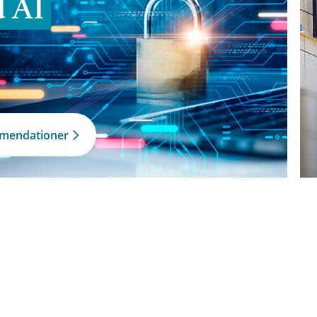
d AI
mmendationer