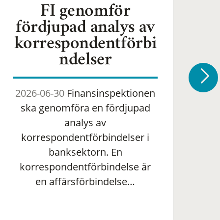
FI genomför
fördjupad analys av
korrespondentförbi
ndelser
2026-06-30
Finansinspektionen
2
ska genomföra en fördjupad
om 
analys av
ha
korrespondentförbindelser i
banksektorn. En
om
korrespondentförbindelse är
en affärsförbindelse…