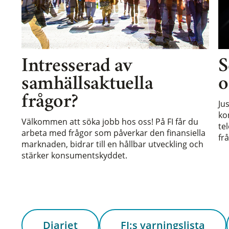
Intresserad av
S
samhällsaktuella
o
frågor?
Ju
ko
Välkommen att söka jobb hos oss! På FI får du
te
arbeta med frågor som påverkar den finansiella
frå
marknaden, bidrar till en hållbar utveckling och
stärker konsumentskyddet.
Diariet
FI:s varningslista