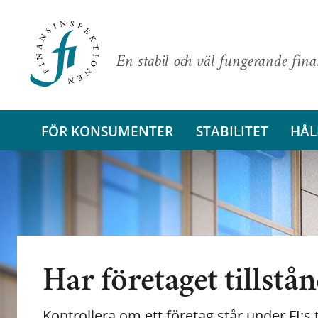
En stabil och väl fungerande fin
FÖR KONSUMENTER
STABILITET
HÅL
Har företaget tillstå
Kontrollera om ett företag står under FI:s t