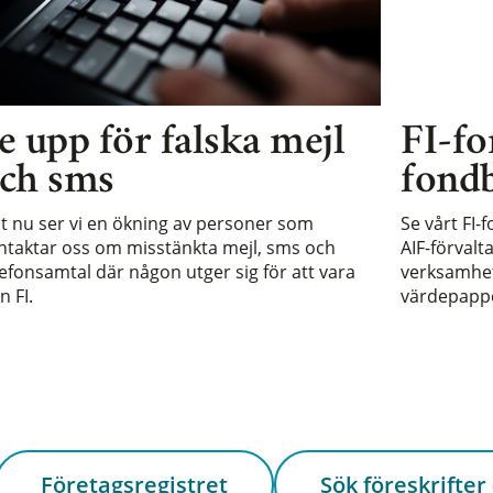
e upp för falska mejl
FI-fo
ch sms
fondb
st nu ser vi en ökning av personer som
Se vårt FI-
ntaktar oss om misstänkta mejl, sms och
AIF-förvalt
lefonsamtal där någon utger sig för att vara
verksamhet 
n FI.
värdepappe
Företagsregistret
Sök föreskrifter 