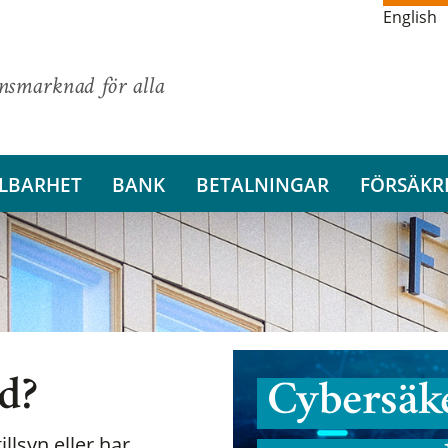
English
ansmarknad för alla
LBARHET
BANK
BETALNINGAR
FÖRSÄKR
nd?
Cybersäke
illsyn eller har