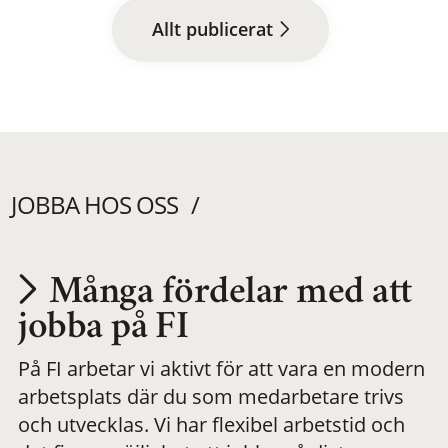
Allt publicerat
JOBBA HOS OSS
Många fördelar med att
Utvecklas på en
jobba på FI
På FI arbetar vi aktivt för att vara en modern
meningsfull och
arbetsplats där du som medarbetare trivs
och utvecklas. Vi har flexibel arbetstid och
flexibel