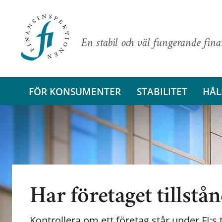
En stabil och väl fungerande fin
FÖR KONSUMENTER
STABILITET
HÅL
Har företaget tillstå
Kontrollera om ett företag står under FI:s t