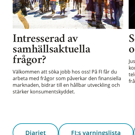
Intresserad av
S
samhällsaktuella
o
frågor?
Ju
ko
Välkommen att söka jobb hos oss! På FI får du
te
arbeta med frågor som påverkar den finansiella
frå
marknaden, bidrar till en hållbar utveckling och
stärker konsumentskyddet.
Diariet
FI:s varningslista