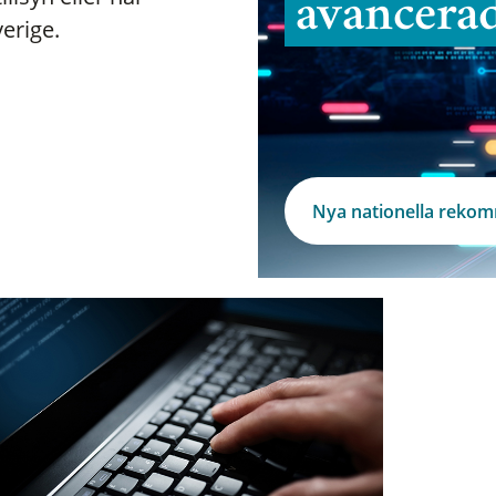
avancera
verige.
Nya nationella reko