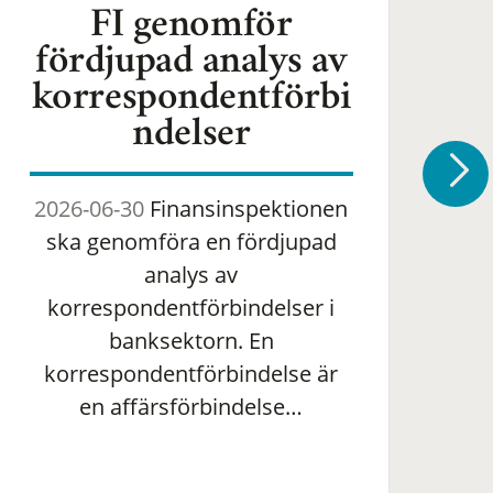
FI genomför
fördjupad analys av
korrespondentförbi
ndelser
2026-06-30
Finansinspektionen
2
ska genomföra en fördjupad
om 
analys av
ha
korrespondentförbindelser i
banksektorn. En
om
korrespondentförbindelse är
en affärsförbindelse…