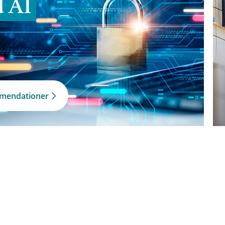
d AI
mmendationer