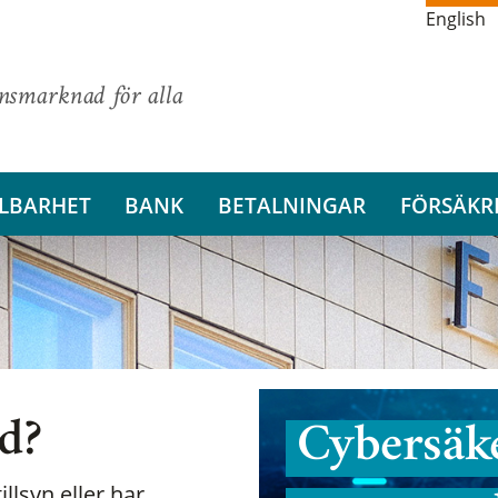
English
ansmarknad för alla
LBARHET
BANK
BETALNINGAR
FÖRSÄKR
nd?
Cybersäke
illsyn eller har