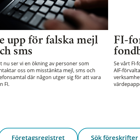
e upp för falska mejl
FI-fo
ch sms
fondb
st nu ser vi en ökning av personer som
Se vårt FI-
ntaktar oss om misstänkta mejl, sms och
AIF-förvalt
lefonsamtal där någon utger sig för att vara
verksamhet 
n FI.
värdepappe
Företagsregistret
Sök föreskrifter 