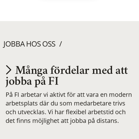
JOBBA HOS OSS
Många fördelar med att
Utvecklas på en
jobba på FI
På FI arbetar vi aktivt för att vara en modern
meningsfull och
arbetsplats där du som medarbetare trivs
och utvecklas. Vi har flexibel arbetstid och
flexibel
det finns möjlighet att jobba på distans.
arbetsplats