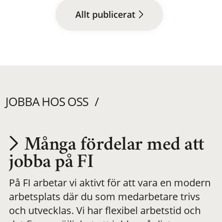
Allt publicerat
JOBBA HOS OSS
Många fördelar med att
Utvecklas på en
jobba på FI
På FI arbetar vi aktivt för att vara en modern
meningsfull och
arbetsplats där du som medarbetare trivs
och utvecklas. Vi har flexibel arbetstid och
flexibel