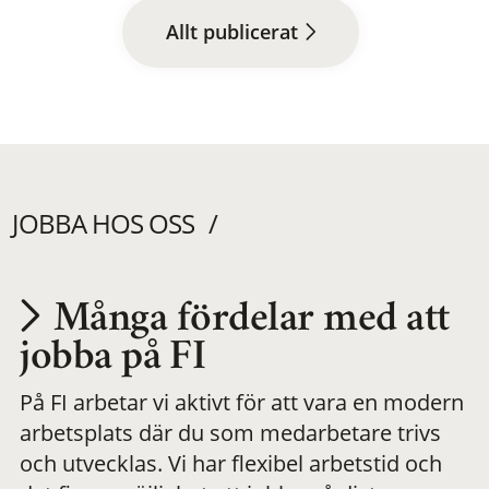
Allt publicerat
JOBBA HOS OSS
Många fördelar med att
Utvecklas på en
jobba på FI
På FI arbetar vi aktivt för att vara en modern
meningsfull och
arbetsplats där du som medarbetare trivs
och utvecklas. Vi har flexibel arbetstid och
flexibel