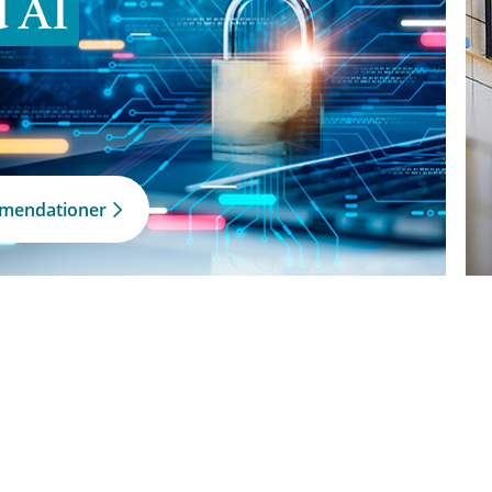
d AI
mmendationer