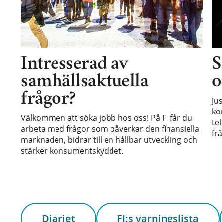
Intresserad av
S
samhällsaktuella
o
frågor?
Ju
ko
Välkommen att söka jobb hos oss! På FI får du
te
arbeta med frågor som påverkar den finansiella
frå
marknaden, bidrar till en hållbar utveckling och
stärker konsumentskyddet.
Diariet
FI:s varningslista