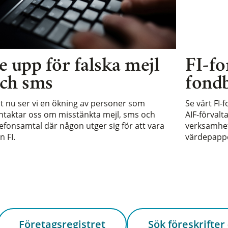
e upp för falska mejl
FI-fo
ch sms
fondb
st nu ser vi en ökning av personer som
Se vårt FI-
ntaktar oss om misstänkta mejl, sms och
AIF-förvalt
lefonsamtal där någon utger sig för att vara
verksamhet 
n FI.
värdepappe
Företagsregistret
Sök föreskrifter 