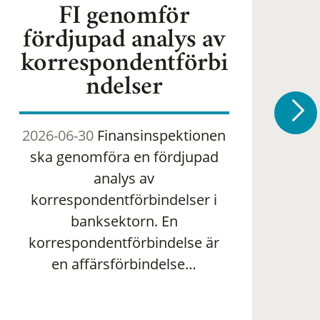
FI genomför
fördjupad analys av
korrespondentförbi
ndelser
2026-06-30
Finansinspektionen
2
ska genomföra en fördjupad
om 
analys av
ha
korrespondentförbindelser i
banksektorn. En
om
korrespondentförbindelse är
en affärsförbindelse…