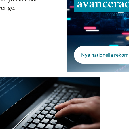
avancera
verige.
Nya nationella reko