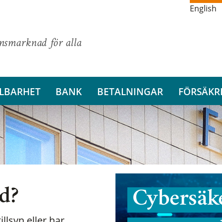
English
ansmarknad för alla
LBARHET
BANK
BETALNINGAR
FÖRSÄKR
nd?
Cybersäke
illsyn eller har