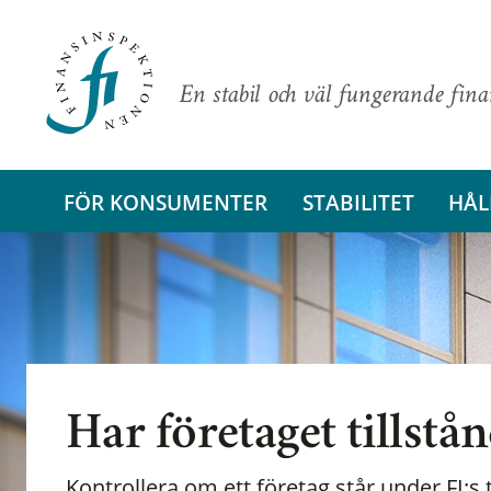
En stabil och väl fungerande fin
FÖR KONSUMENTER
STABILITET
HÅL
Har företaget tillstå
Kontrollera om ett företag står under FI:s t