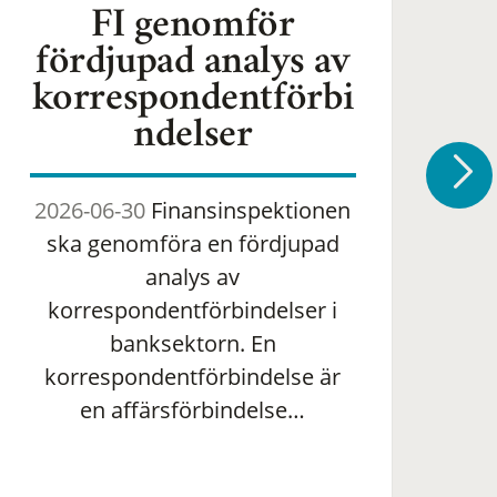
FI genomför
fördjupad analys av
korrespondentförbi
ndelser
2026-06-30
Finansinspektionen
2
ska genomföra en fördjupad
om 
analys av
ha
korrespondentförbindelser i
banksektorn. En
om
korrespondentförbindelse är
en affärsförbindelse…