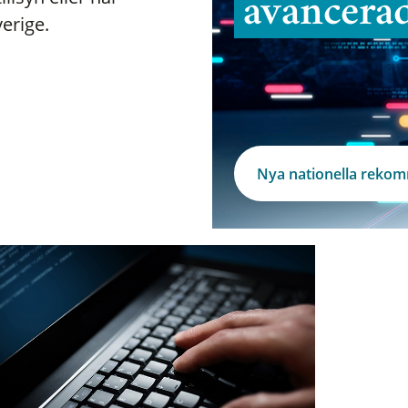
avancera
verige.
Nya nationella reko