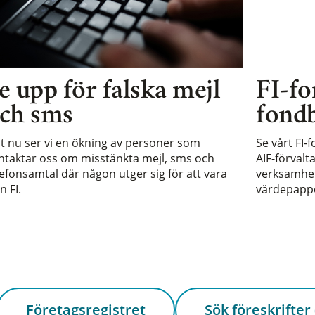
e upp för falska mejl
FI-fo
ch sms
fondb
st nu ser vi en ökning av personer som
Se vårt FI-
ntaktar oss om misstänkta mejl, sms och
AIF-förvalt
lefonsamtal där någon utger sig för att vara
verksamhet 
n FI.
värdepappe
Företagsregistret
Sök föreskrifter 