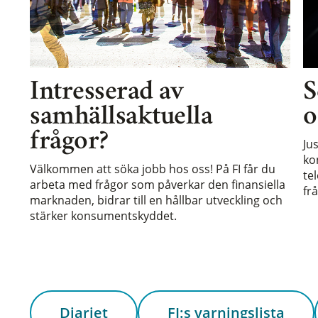
Intresserad av
S
samhällsaktuella
o
frågor?
Ju
ko
Välkommen att söka jobb hos oss! På FI får du
te
arbeta med frågor som påverkar den finansiella
frå
marknaden, bidrar till en hållbar utveckling och
stärker konsumentskyddet.
Diariet
FI:s varningslista