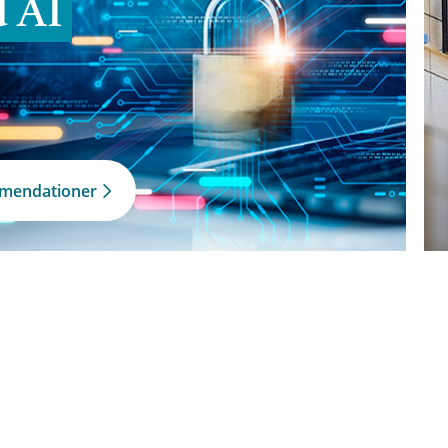
d AI
mmendationer