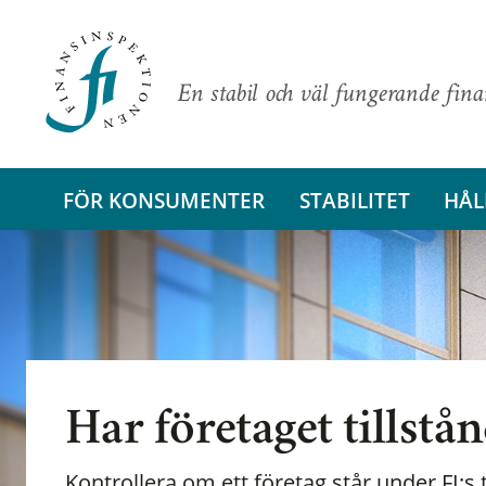
En stabil och väl fungerande fin
FÖR KONSUMENTER
STABILITET
HÅL
Har företaget tillstå
Kontrollera om ett företag står under FI:s t