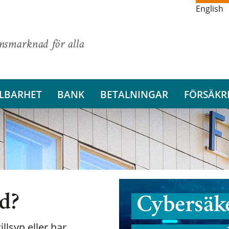
English
ansmarknad för alla
LBARHET
BANK
BETALNINGAR
FÖRSÄKR
nd?
Cybersäke
illsyn eller har