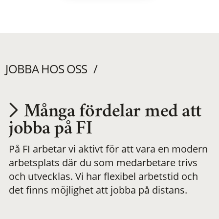
JOBBA HOS OSS
Många fördelar med att
Utvecklas på en
jobba på FI
På FI arbetar vi aktivt för att vara en modern
meningsfull och
arbetsplats där du som medarbetare trivs
och utvecklas. Vi har flexibel arbetstid och
flexibel
det finns möjlighet att jobba på distans.
arbetsplats